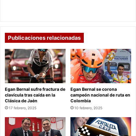
Antioquia
La Licorera de Boyacá en riesgo por competencia
y
de Antioquia y Caldas
Caldas
Publicaciones relacionadas
Egan Bernal sufre fractura de
Egan Bernal se corona
clavícula tras caída en la
campeón nacional de ruta en
Clásica de Jaén
Colombia
17 febrero, 2025
10 febrero, 2025