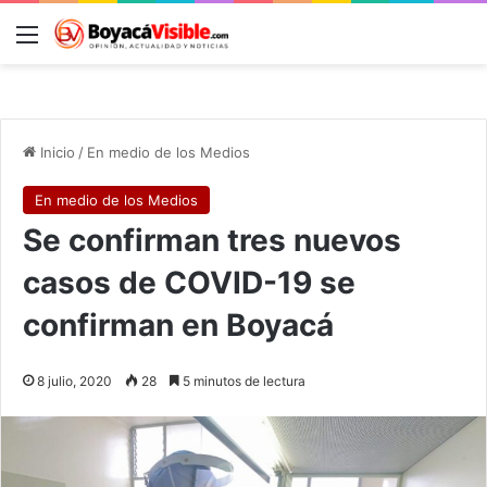
Menú
B
Inicio
/
En medio de los Medios
En medio de los Medios
Se confirman tres nuevos
casos de COVID-19 se
confirman en Boyacá
8 julio, 2020
28
5 minutos de lectura