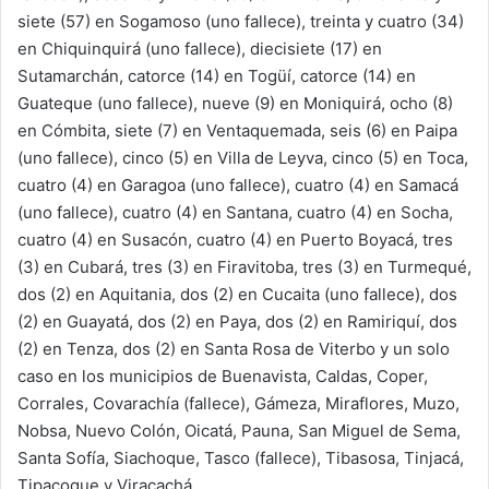
siete (57) en Sogamoso (uno fallece), treinta y cuatro (34)
en Chiquinquirá (uno fallece), diecisiete (17) en
Sutamarchán, catorce (14) en Togüí, catorce (14) en
Guateque (uno fallece), nueve (9) en Moniquirá, ocho (8)
en Cómbita, siete (7) en Ventaquemada, seis (6) en Paipa
(uno fallece), cinco (5) en Villa de Leyva, cinco (5) en Toca,
cuatro (4) en Garagoa (uno fallece), cuatro (4) en Samacá
(uno fallece), cuatro (4) en Santana, cuatro (4) en Socha,
cuatro (4) en Susacón, cuatro (4) en Puerto Boyacá, tres
(3) en Cubará, tres (3) en Firavitoba, tres (3) en Turmequé,
dos (2) en Aquitania, dos (2) en Cucaita (uno fallece), dos
(2) en Guayatá, dos (2) en Paya, dos (2) en Ramiriquí, dos
(2) en Tenza, dos (2) en Santa Rosa de Viterbo y un solo
caso en los municipios de Buenavista, Caldas, Coper,
Corrales, Covarachía (fallece), Gámeza, Miraflores, Muzo,
Nobsa, Nuevo Colón, Oicatá, Pauna, San Miguel de Sema,
Santa Sofía, Siachoque, Tasco (fallece), Tibasosa, Tinjacá,
Tipacoque y Viracachá.