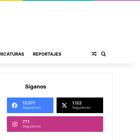
Publicación al aza
Buscar por
RICATURAS
REPORTAJES
Síganos
13.571
1.122
Seguidores
Seguidores
771
Seguidores