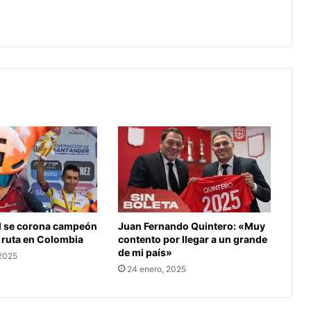
¿Cómo conseguir boletas para el
Mundial Femenino Sub-20?
Juan Fernando Quintero: «Muy
l se corona campeón
contento por llegar a un grande
 ruta en Colombia
de mi país»
 2025
24 enero, 2025