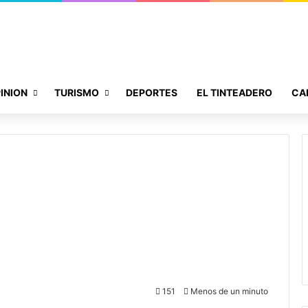
INION
TURISMO
DEPORTES
EL TINTEADERO
CA
151
Menos de un minuto