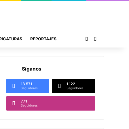
Publicación al azar
Buscar por
RICATURAS
REPORTAJES
Síganos
13.571
1.122
Seguidores
Seguidores
771
Seguidores