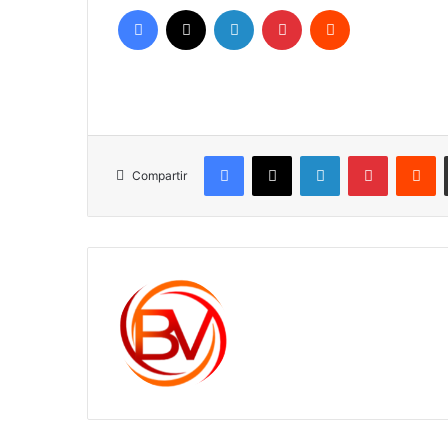
Facebook
X
LinkedIn
Pinterest
Reddit
Facebook
X
LinkedIn
Pinterest
R
Compartir
c1561270