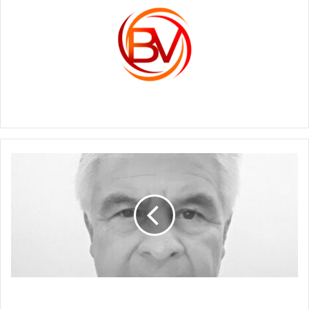
c1561270
EL
CABO
DE
LA
DISCORDIA
EL CABO DE LA DISCORDIA