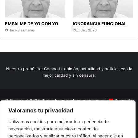
EMPALME DE YO CON YO
IGNORANCIA FUNCIONAL
Hace 3 semanas
5 julio, 2026
Nuestro propósito: Compartir opinión, actualidad y noticias con la
mejor calidad y sin censura.
© Copyright 2026, Todos los derechos reservados |
Comunitic
Valoramos tu privacidad
SAS BIC
Nit 901228106
Home
Actualidad
Variedades
Opinion
Turismo
Deportes
Utilizamos cookies para mejorar tu experiencia de
navegación, mostrarte anuncios o contenido
El Tinteadero
Caricaturas
Reportajes
personalizados y analizar nuestro tráfico. Al hacer clic en