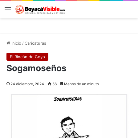
Menú
B
Inicio
/
Caricaturas
El Rincón de Goyo
Sogamoseños
24 diciembre, 2024
56
Menos de un minuto