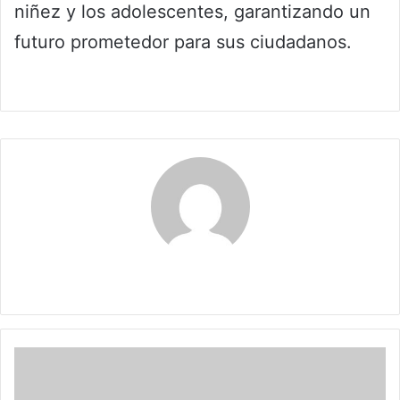
niñez y los adolescentes, garantizando un
futuro prometedor para sus ciudadanos.
Claudia
Gobernación
de
Boyacá