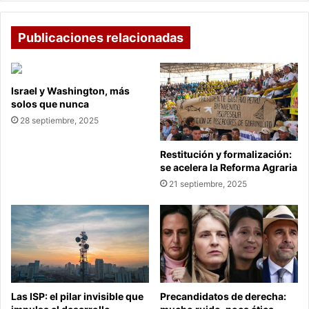
fanáticos
de
todo
Publicaciones relacionadas
el
mundo
Israel y Washington, más
solos que nunca
28 septiembre, 2025
Restitución y formalización:
se acelera la Reforma Agraria
21 septiembre, 2025
Las ISP: el pilar invisible que
Precandidatos de derecha: