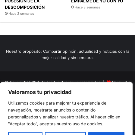
POSESIÓN DE LA
EMPALME DE YO CON YO
DESCOMPOSICIÓN
Hace 3 semanas
Hace 2 semanas
Nuestro propósito: Compartir opinión, actualidad y noticias con la
mejor calidad y sin censura.
© Copyright 2026, Todos los derechos reservados |
Comunitic
Valoramos tu privacidad
SAS BIC
Nit 901228106
Home
Actualidad
Variedades
Opinion
Turismo
Deportes
Utilizamos cookies para mejorar tu experiencia de
navegación, mostrarte anuncios o contenido
El Tinteadero
Caricaturas
Reportajes
personalizados y analizar nuestro tráfico. Al hacer clic en
"Aceptar todo", aceptas nuestro uso de cookies.
Facebook
YouTube
Instagram