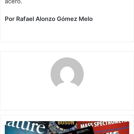
acero.
Por Rafael Alonzo Gómez Melo
Claudia
Acceso
continuo