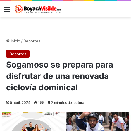
Menú
B
Inicio
/
Deportes
Deportes
Sogamoso se prepara para
disfrutar de una renovada
ciclovía dominical
5 abril, 2024
155
2 minutos de lectura