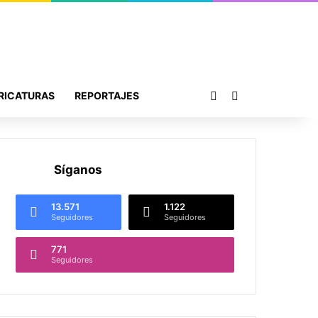
Publicación al azar
Buscar por
RICATURAS
REPORTAJES
Síganos
13.571
1.122
Seguidores
Seguidores
771
Seguidores