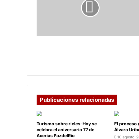
noticias
para
el
ciclista
luego
de
su
Egan Bernal: buenas noticias para el
cirugía
ciclista luego de su cirugía
Publicaciones relacionadas
Turismo sobre rieles: Hoy se
El proceso 
celebra el aniversario 77 de
Álvaro Urib
Acerías PazdelRío
10 agosto, 