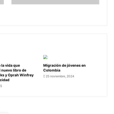
país
Congresista alerta por adulteración de
leche en el país
la vida que
Migración de jóvenes en
l nuevo libro de
Colombia
oks y Oprah Winfrey
25 noviembre, 2024
icidad
25