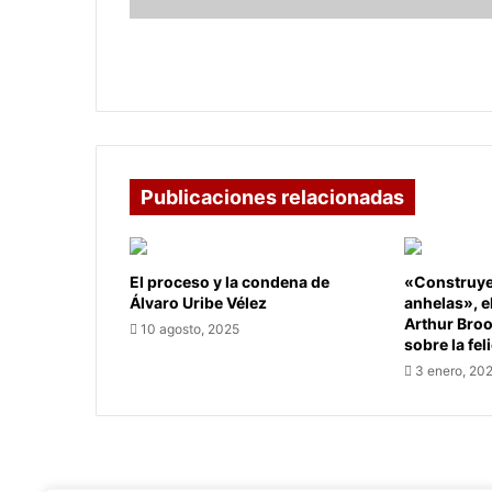
padre
Jaime
Dolor en la curia por el fallecimiento
Barrera
del padre Jaime Barrera Varela
Varela
Publicaciones relacionadas
El proceso y la condena de
«Construye 
Álvaro Uribe Vélez
anhelas», e
Arthur Bro
10 agosto, 2025
sobre la fel
3 enero, 20