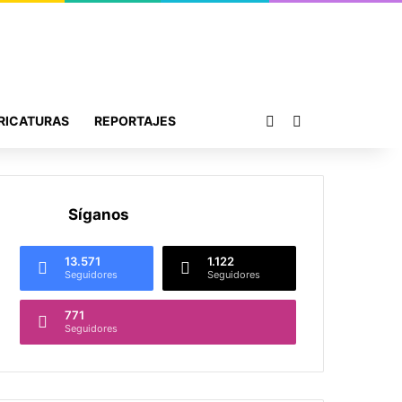
Publicación al azar
Buscar por
RICATURAS
REPORTAJES
Síganos
13.571
1.122
Seguidores
Seguidores
771
Seguidores