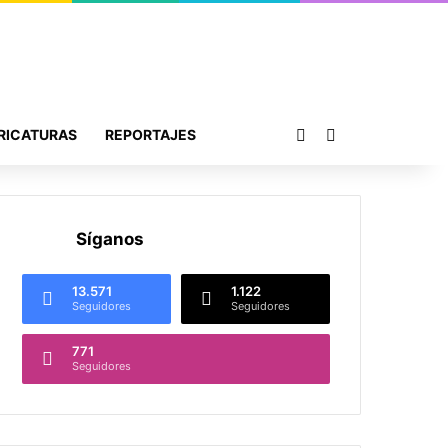
Publicación al azar
Buscar por
RICATURAS
REPORTAJES
Síganos
13.571
1.122
Seguidores
Seguidores
771
Seguidores