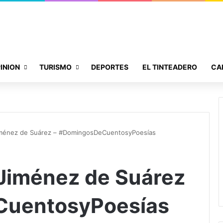
INION
TURISMO
DEPORTES
EL TINTEADERO
CA
Jiménez de Suárez – #DomingosDeCuentosyPoesías
 Jiménez de Suárez
CuentosyPoesías