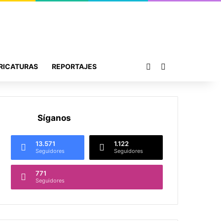
Publicación al azar
Buscar por
RICATURAS
REPORTAJES
Síganos
13.571
1.122
Seguidores
Seguidores
771
Seguidores