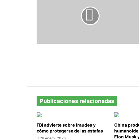
de
Sumapaz,
un
tesoro
natural
de
importancia
global
El Páramo de Sumapaz, un tesoro
natural de importancia global
Publicaciones relacionadas
FBI advierte sobre fraudes y
China prod
cómo protegerse de las estafas
humanoides
Elon Musk y
26 enero, 2025