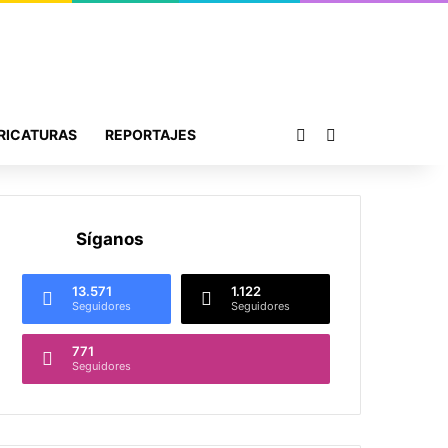
Publicación al azar
Buscar por
RICATURAS
REPORTAJES
Síganos
13.571
1.122
Seguidores
Seguidores
771
Seguidores