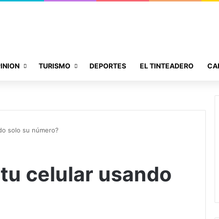
INION
TURISMO
DEPORTES
EL TINTEADERO
CA
ndo solo su número?
 tu celular usando
?