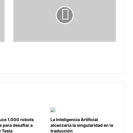
de
Prevención
de
Embarazos
en
Niñas
y
Adolescentes
Semana Andina de Prevención de
en
Embarazos en Niñas y Adolescentes
Sogamoso
en Sogamoso
uce 1.000 robots
La Inteligencia Artificial
 para desafiar a
alcanzaría la singularidad en la
 Tesla
traducción