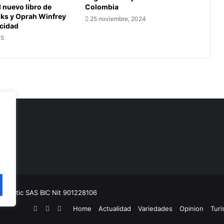
l nuevo libro de
Colombia
oks y Oprah Winfrey
25 noviembre, 2024
icidad
25
as
munitic SAS BIC
Nit 901228106
Facebook
YouTube
Instagram
Home
Actualidad
Variedades
Opinion
Tur