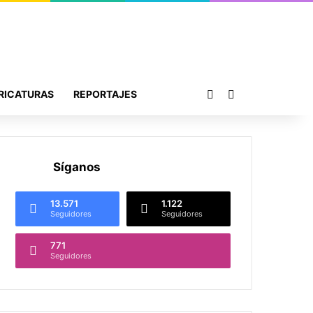
Publicación al azar
Buscar por
RICATURAS
REPORTAJES
Síganos
13.571
1.122
Seguidores
Seguidores
771
Seguidores