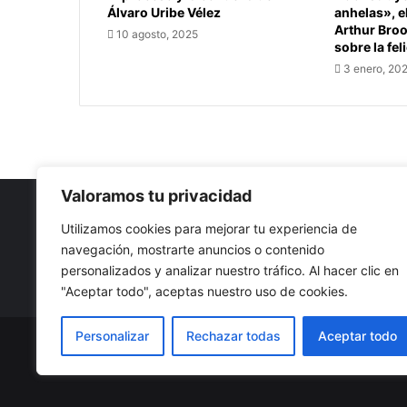
Álvaro Uribe Vélez
anhelas», e
Arthur Bro
10 agosto, 2025
sobre la fel
3 enero, 20
Valoramos tu privacidad
Utilizamos cookies para mejorar tu experiencia de
navegación, mostrarte anuncios o contenido
Nuestro propósito: Compartir opinión, actualidad y notici
personalizados y analizar nuestro tráfico. Al hacer clic en
con la mejor calidad y sin censura.
"Aceptar todo", aceptas nuestro uso de cookies.
Personalizar
Rechazar todas
Aceptar todo
© Copyright 2026, Todos los derechos reservados |
Co