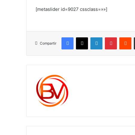
[metaslider id=9027 cssclass=»»]
Facebook
X
LinkedIn
Pinterest
R
Compartir
c1561270