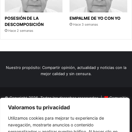
POSESIÓN DE LA
EMPALME DE YO CON YO
DESCOMPOSICIÓN
Hace 3 semanas
Hace 2 semanas
Nuestro propósito: Compartir opinión, actualidad y noticias con la
mejor calidad y sin censura.
© Copyright 2026, Todos los derechos reservados |
Comunitic
Valoramos tu privacidad
SAS BIC
Nit 901228106
Home
Actualidad
Variedades
Opinion
Turismo
Deportes
Utilizamos cookies para mejorar tu experiencia de
navegación, mostrarte anuncios o contenido
El Tinteadero
Caricaturas
Reportajes
personalizados y analizar nuestro tráfico. Al hacer clic en