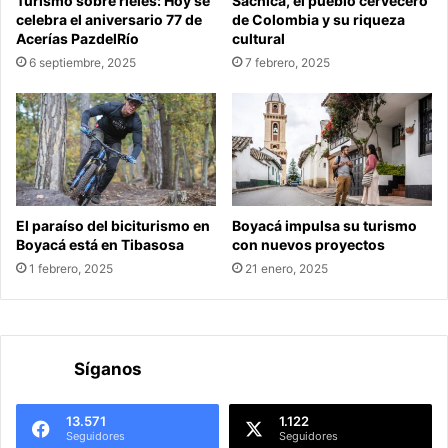
Turismo sobre rieles: Hoy se
Sáchica, el pueblo cervecero
celebra el aniversario 77 de
de Colombia y su riqueza
Acerías PazdelRío
cultural
6 septiembre, 2025
7 febrero, 2025
El paraíso del biciturismo en
Boyacá impulsa su turismo
Boyacá está en Tibasosa
con nuevos proyectos
1 febrero, 2025
21 enero, 2025
Síganos
13.571
1.122
Seguidores
Seguidores