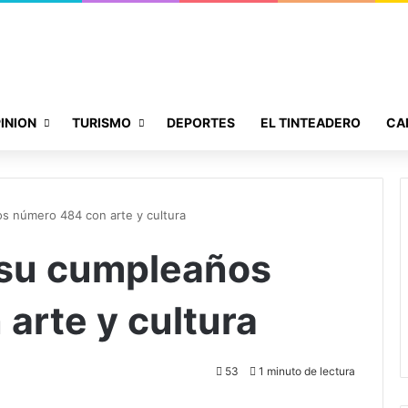
INION
TURISMO
DEPORTES
EL TINTEADERO
CA
os número 484 con arte y cultura
 su cumpleaños
arte y cultura
53
1 minuto de lectura