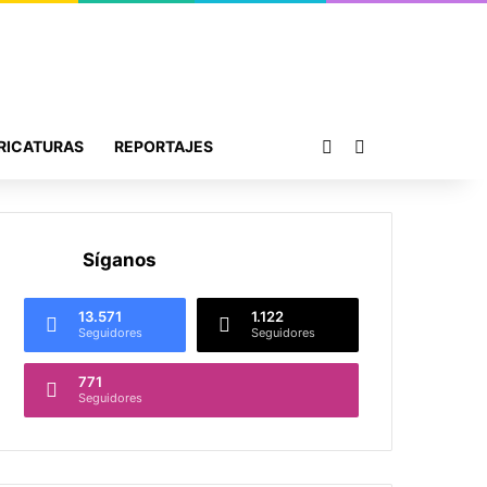
Publicación al azar
Buscar por
RICATURAS
REPORTAJES
Síganos
13.571
1.122
Seguidores
Seguidores
771
Seguidores