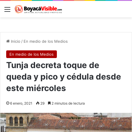
Menú
B
Inicio
/
En medio de los Medios
En medio de los Medios
Tunja decreta toque de
queda y pico y cédula desde
este miércoles
6 enero, 2021
29
2 minutos de lectura