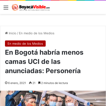
Menú
B
Inicio
/
En medio de los Medios
En medio de los Medios
En Bogotá habría menos
camas UCI de las
anunciadas: Personería
6 enero, 2021
21
2 minutos de lectura