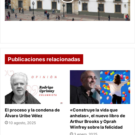
y
pico
y
cédula
desde
Tunja decreta toque de queda y pico y cédula
este
desde este miércoles
miércoles
Publicaciones relacionadas
El proceso y la condena de
«Construye la vida que
Álvaro Uribe Vélez
anhelas», el nuevo libro de
Arthur Brooks y Oprah
10 agosto, 2025
Winfrey sobre la felicidad
3 enero, 2025