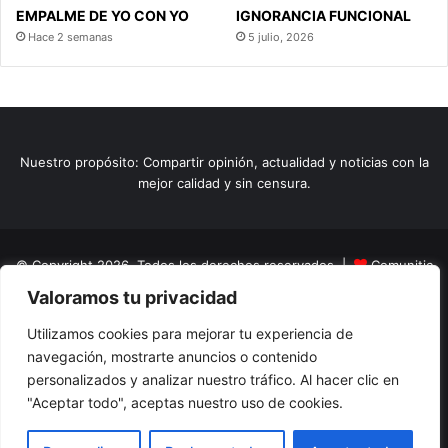
EMPALME DE YO CON YO
IGNORANCIA FUNCIONAL
Hace 2 semanas
5 julio, 2026
Nuestro propósito: Compartir opinión, actualidad y noticias con la
mejor calidad y sin censura.
© Copyright 2026, Todos los derechos reservados |
Comunitic
Valoramos tu privacidad
SAS BIC
Nit 901228106
Home
Actualidad
Variedades
Opinion
Turismo
Deportes
Utilizamos cookies para mejorar tu experiencia de
navegación, mostrarte anuncios o contenido
El Tinteadero
Caricaturas
Reportajes
personalizados y analizar nuestro tráfico. Al hacer clic en
"Aceptar todo", aceptas nuestro uso de cookies.
Facebook
YouTube
Instagram