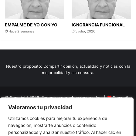
EMPALME DE YO CON YO
IGNORANCIA FUNCIONAL
Hace 2 semanas
5 julio, 2026
Nuestro propósito: Compartir opinión, actualidad y noticias con la
mejor calidad y sin censura.
© Copyright 2026, Todos los derechos reservados |
Comunitic
Valoramos tu privacidad
SAS BIC
Nit 901228106
Home
Actualidad
Variedades
Opinion
Turismo
Deportes
Utilizamos cookies para mejorar tu experiencia de
navegación, mostrarte anuncios o contenido
El Tinteadero
Caricaturas
Reportajes
personalizados y analizar nuestro tráfico. Al hacer clic en