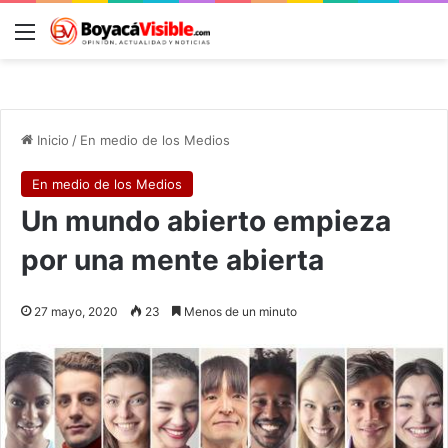
Menú
B
Inicio
/
En medio de los Medios
En medio de los Medios
Un mundo abierto empieza
por una mente abierta
27 mayo, 2020
23
Menos de un minuto