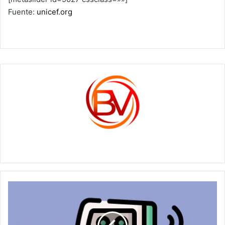
Fuente:
unicef.org
c1561270
Principio
de
Medición
y