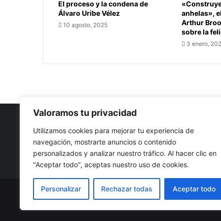
El proceso y la condena de
«Construye 
Álvaro Uribe Vélez
anhelas», e
Arthur Bro
10 agosto, 2025
sobre la fel
3 enero, 20
Valoramos tu privacidad
Utilizamos cookies para mejorar tu experiencia de
navegación, mostrarte anuncios o contenido
Nuestro propósito: Compartir opinión, actualidad y notici
personalizados y analizar nuestro tráfico. Al hacer clic en
con la mejor calidad y sin censura.
"Aceptar todo", aceptas nuestro uso de cookies.
Personalizar
Rechazar todas
Aceptar todo
© Copyright 2026, Todos los derechos reservados |
Co