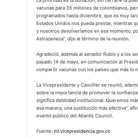
La prioridad es la donación, sin cerrarle la p
vacunas para 35 millones de colombianos, pero
programados hasta diciembre, que es muy tard
Estados Unidos nos pueda prestar, mientras qu
y nosotros devolveríamos en ese momento, por 
Astrazeneca”, dijo al término de la reunión.
Agradeció, además al senador Rubio y a los s
pasado 14 de mayo, en comunicación al Preside
compartir vacunas con los países que más lo n
La Vicepresidente y Canciller se reunió, ade
sobre la importancia de promover la confianza 
significa debilidad institucional. Queremos má
esa manera, una sustitución más efectiva”, afir
evento público del Atlantic Council.
Fuente:
ml.vicepresidencia.gov.co