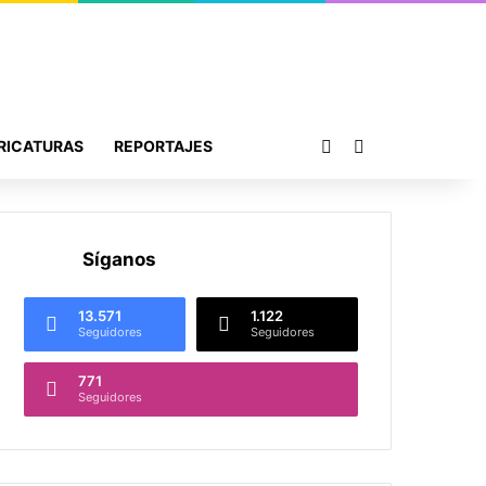
Publicación al azar
Buscar por
RICATURAS
REPORTAJES
Síganos
13.571
1.122
Seguidores
Seguidores
771
Seguidores