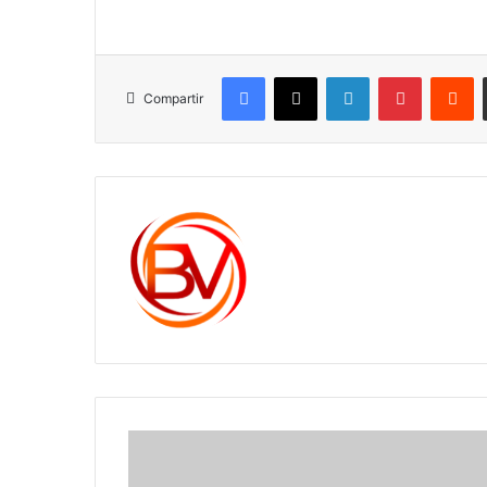
Facebook
X
LinkedIn
Pinterest
R
Compartir
c1561270
DEPARTAMENTO
TRANSFIRIÓ
RECURSOS