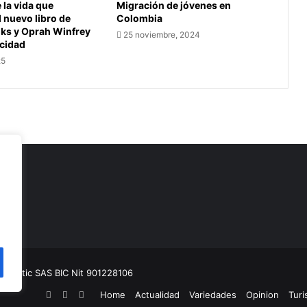
la vida que
Migración de jóvenes en
l nuevo libro de
Colombia
oks y Oprah Winfrey
25 noviembre, 2024
icidad
25
as
munitic SAS BIC
Nit 901228106
Facebook
YouTube
Instagram
Home
Actualidad
Variedades
Opinion
Tur