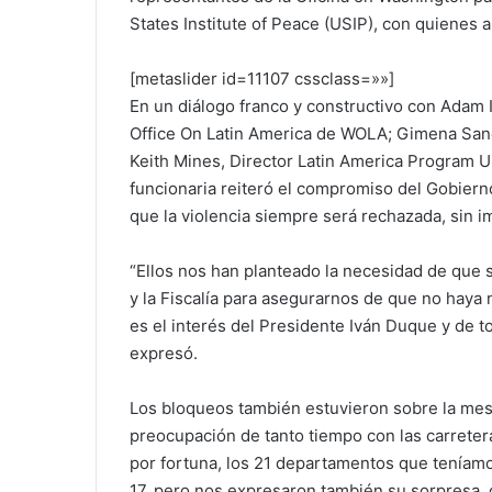
States Institute of Peace (USIP), con quienes 
[metaslider id=11107 cssclass=»»]
En un diálogo franco y constructivo con Adam 
Office On Latin America de WOLA; Gimena San
Keith Mines, Director Latin America Program Uni
funcionaria reiteró el compromiso del Gobiern
que la violencia siempre será rechazada, sin i
“Ellos nos han planteado la necesidad de que s
y la Fiscalía para asegurarnos de que no hay
es el interés del Presidente Iván Duque y de t
expresó.
Los bloqueos también estuvieron sobre la mes
preocupación de tanto tiempo con las carret
por fortuna, los 21 departamentos que teníam
17, pero nos expresaron también su sorpresa, 