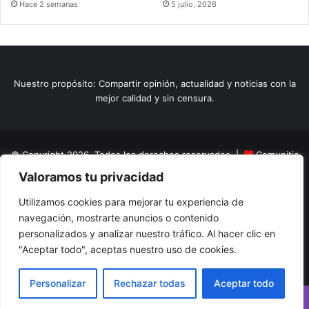
Hace 2 semanas
5 julio, 2026
Nuestro propósito: Compartir opinión, actualidad y noticias con la
mejor calidad y sin censura.
© Copyright 2026, Todos los derechos reservados |
Comunitic
Valoramos tu privacidad
SAS BIC
Nit 901228106
Home
Actualidad
Variedades
Opinion
Turismo
Deportes
Utilizamos cookies para mejorar tu experiencia de
navegación, mostrarte anuncios o contenido
El Tinteadero
Caricaturas
Reportajes
personalizados y analizar nuestro tráfico. Al hacer clic en
"Aceptar todo", aceptas nuestro uso de cookies.
Facebook
YouTube
Instagram
Personalizar
Rechazar todas
Aceptar todo