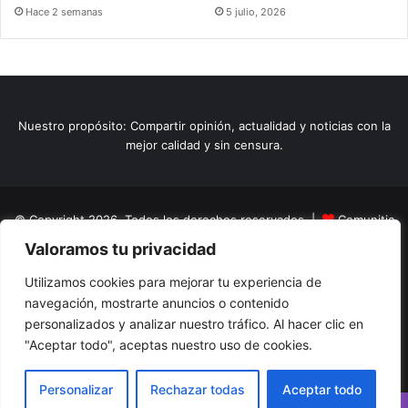
Hace 2 semanas
5 julio, 2026
Nuestro propósito: Compartir opinión, actualidad y noticias con la
mejor calidad y sin censura.
© Copyright 2026, Todos los derechos reservados |
Comunitic
Valoramos tu privacidad
SAS BIC
Nit 901228106
Home
Actualidad
Variedades
Opinion
Turismo
Deportes
Utilizamos cookies para mejorar tu experiencia de
navegación, mostrarte anuncios o contenido
El Tinteadero
Caricaturas
Reportajes
personalizados y analizar nuestro tráfico. Al hacer clic en
"Aceptar todo", aceptas nuestro uso de cookies.
Facebook
YouTube
Instagram
Personalizar
Rechazar todas
Aceptar todo