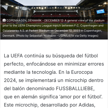
COPENHAGEN, DENMARK - DECEMBER 12: A general view of the stadium
prior to the UEFA Champions League match between F.C. Copenhagen and
Galatasaray A.S. at Parken Stadium on December 12, 2023 in Copenhagen,
Denmark. (Photo by Sebastian Widmann - UEFA/UEFA via Getty Images)
La UEFA continúa su búsqueda del fútbol
perfecto, enfocándose en minimizar errores
mediante la tecnología. En la Eurocopa
2024, se implementará un microchip dentro
del balón denominado FUSSBALLLIEBE,
que en alemán significa ‘amor por el fútbol’.
Este microchip, desarrollado por Adidas,