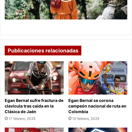
Soledad
Descubre tu Fortaleza en la Soledad
Publicaciones relacionadas
Egan Bernal sufre fractura de
Egan Bernal se corona
clavícula tras caída en la
campeón nacional de ruta en
Clásica de Jaén
Colombia
17 febrero, 2025
10 febrero, 2025