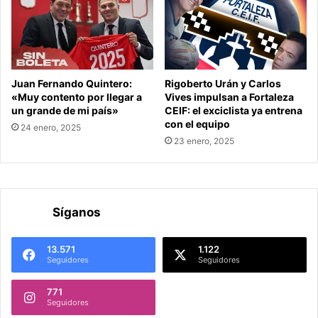
Juan Fernando Quintero:
Rigoberto Urán y Carlos
«Muy contento por llegar a
Vives impulsan a Fortaleza
un grande de mi país»
CEIF: el exciclista ya entrena
con el equipo
24 enero, 2025
23 enero, 2025
Síganos
13.571
1.122
Seguidores
Seguidores
771
Seguidores