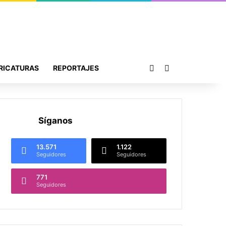
Publicación al azar
Buscar por
RICATURAS
REPORTAJES
Síganos
13.571
1.122
Seguidores
Seguidores
771
Seguidores