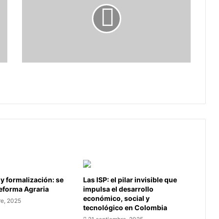
del
centro
poblado
de
Morcá
deja
tres
Explosión en mina del centro poblado
víctimas
de Morcá deja tres víctimas
 y formalización: se
Las ISP: el pilar invisible que
Reforma Agraria
impulsa el desarrollo
económico, social y
re, 2025
tecnológico en Colombia