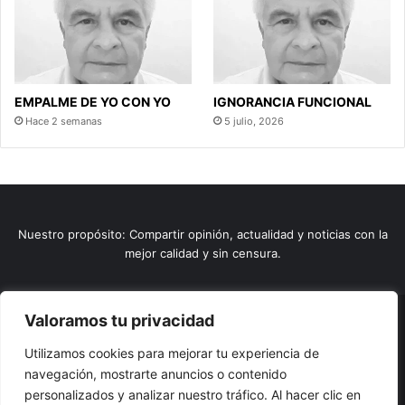
EMPALME DE YO CON YO
IGNORANCIA FUNCIONAL
Hace 2 semanas
5 julio, 2026
Nuestro propósito: Compartir opinión, actualidad y noticias con la
mejor calidad y sin censura.
Valoramos tu privacidad
© Copyright 2026, Todos los derechos reservados |
Comunitic
Utilizamos cookies para mejorar tu experiencia de
SAS BIC
Nit 901228106
navegación, mostrarte anuncios o contenido
Home
Actualidad
Variedades
Opinion
Turismo
Deportes
personalizados y analizar nuestro tráfico. Al hacer clic en