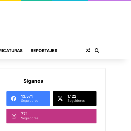
Publicación al aza
Buscar por
RICATURAS
REPORTAJES
Síganos
13.571
1.122
Seguidores
Seguidores
771
Seguidores