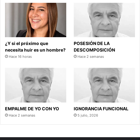
¿Y si el próximo que
POSESIÓN DE LA
necesita huir es un hombre?
DESCOMPOSICIÓN
Hace 16 horas
Hace 2 semanas
EMPALME DE YO CON YO
IGNORANCIA FUNCIONAL
Hace 2 semanas
5 julio, 2026