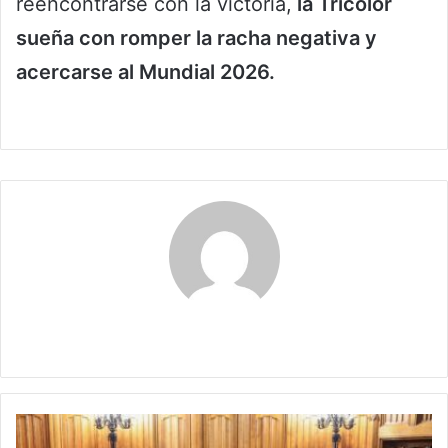
reencontrarse con la victoria,
la Tricolor
sueña con romper la racha negativa y
acercarse al Mundial 2026.
Claudia
Colombia
se