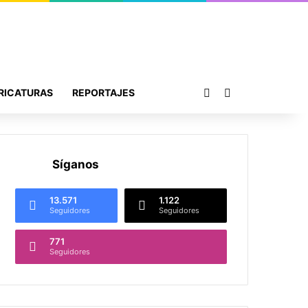
Publicación al azar
Buscar por
RICATURAS
REPORTAJES
Síganos
13.571
1.122
Seguidores
Seguidores
771
Seguidores