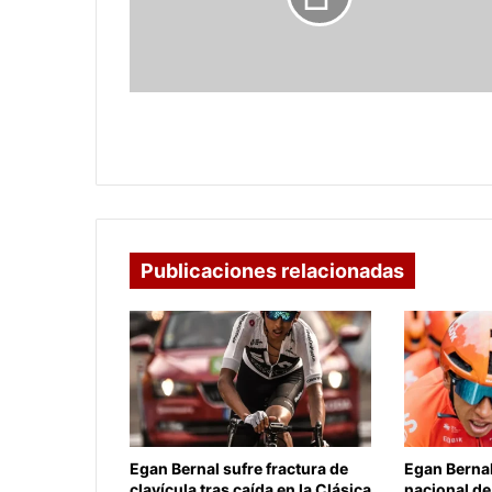
Montevideo
Colombia busca victoria histórica en
Montevideo
Publicaciones relacionadas
Egan Bernal sufre fractura de
Egan Berna
clavícula tras caída en la Clásica
nacional de