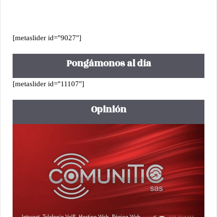
[metaslider id="9027"]
Pongámonos al día
[metaslider id="11107"]
Opinión