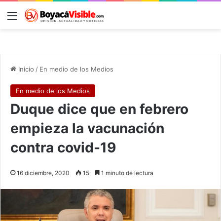
Menú
B
Inicio
/
En medio de los Medios
En medio de los Medios
Duque dice que en febrero
empieza la vacunación
contra covid-19
16 diciembre, 2020
15
1 minuto de lectura