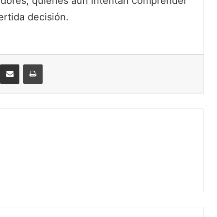
uidores, quienes aún intentan comprender
ertida decisión.
eddit
Compartir por correo electrónico
Imprimir