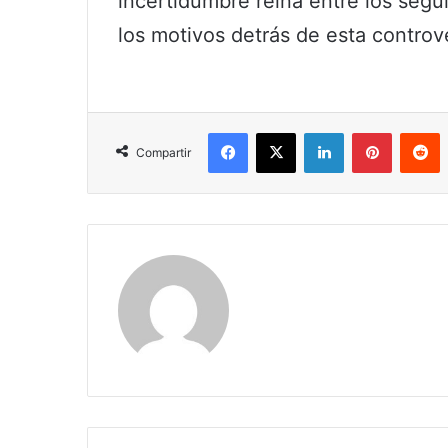
incertidumbre reina entre los seg
los motivos detrás de esta controv
Facebook
X
LinkedIn
Pinterest
R
Compartir
Claudia