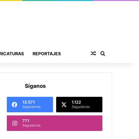
Publicación al aza
Buscar por
RICATURAS
REPORTAJES
Síganos
13.571
1.122
Seguidores
Seguidores
771
Seguidores