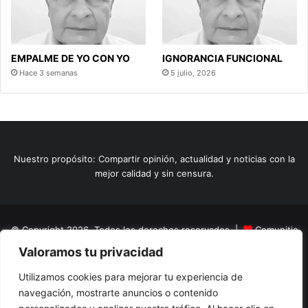
EMPALME DE YO CON YO
IGNORANCIA FUNCIONAL
Hace 3 semanas
5 julio, 2026
Nuestro propósito: Compartir opinión, actualidad y noticias con la
mejor calidad y sin censura.
© Copyright 2026, Todos los derechos reservados |
Comunitic
Valoramos tu privacidad
SAS BIC
Nit 901228106
Home
Actualidad
Variedades
Opinion
Turismo
Deportes
Utilizamos cookies para mejorar tu experiencia de
navegación, mostrarte anuncios o contenido
El Tinteadero
Caricaturas
Reportajes