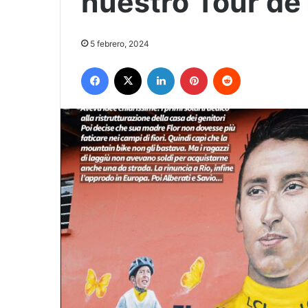
nuestro Tour de
5 febrero, 2024
Facebook
X
LinkedIn
Pinterest
Reddit