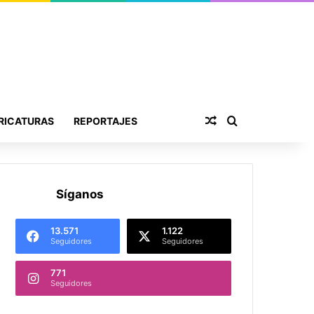
Publicación al aza
Buscar por
RICATURAS
REPORTAJES
Síganos
13.571
1.122
Seguidores
Seguidores
771
Seguidores