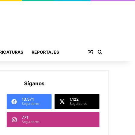
Publicación al aza
Buscar por
RICATURAS
REPORTAJES
Síganos
13.571
1.122
Seguidores
Seguidores
771
Seguidores