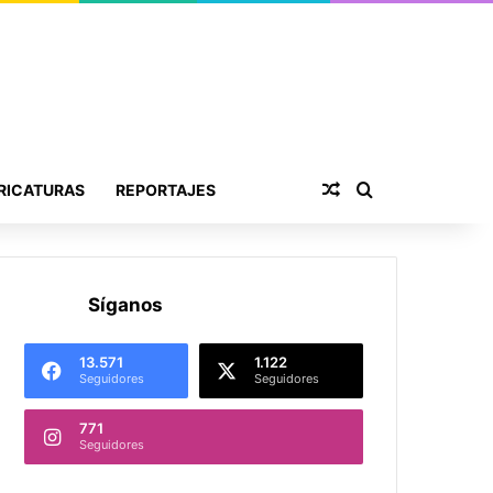
Publicación al aza
Buscar por
RICATURAS
REPORTAJES
Síganos
13.571
1.122
Seguidores
Seguidores
771
Seguidores