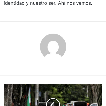
identidad y nuestro ser. Ahí nos vemos.
Claudia
El
negocio
del
miedo: