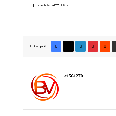
[metaslider id="11107"]
Compartir
c1561270