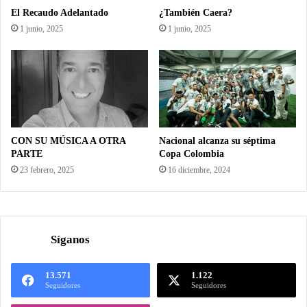
El Recaudo Adelantado
¿También Caera?
1 junio, 2025
1 junio, 2025
CON SU MÚSICA A OTRA
Nacional alcanza su séptima
PARTE
Copa Colombia
23 febrero, 2025
16 diciembre, 2024
Síganos
13.571
1.122
Seguidores
Seguidores