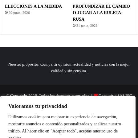
ELECCIONES A LA MEDIDA
PROFUNDIZAR EL CAMBIO
O JUGAR A LA RULETA
29 junio, 2026
RUSA
21 junio, 2026
Nuestro propósito: Compartir opinión, actualidad y noticias con la mejor
calidad y sin censura.
© Copyright 2026, Todos los derechos reservados |
Comunitic SAS BIC
Valoramos tu privacidad
Nit 901228106
Home
Actualidad
Variedades
Opinion
Turismo
Deportes
Utilizamos cookies para mejorar tu experiencia de navegación,
mostrarte anuncios o contenido personalizados y analizar nuestro
El Tinteadero
Caricaturas
Reportajes
tráfico. Al hacer clic en "Aceptar todo", aceptas nuestro uso de