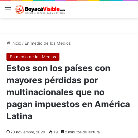
Menú
B
Inicio
/
En medio de los Medios
En medio de los Medios
Estos son los países con
mayores pérdidas por
multinacionales que no
pagan impuestos en América
Latina
23 noviembre, 2020
19
2 minutos de lectura