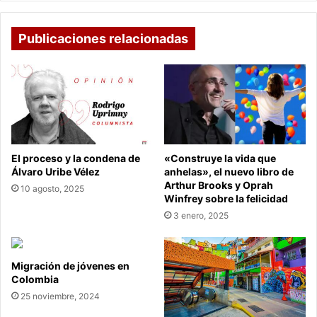
reality
de
Univisión
Publicaciones relacionadas
El proceso y la condena de
«Construye la vida que
Álvaro Uribe Vélez
anhelas», el nuevo libro de
Arthur Brooks y Oprah
10 agosto, 2025
Winfrey sobre la felicidad
3 enero, 2025
Migración de jóvenes en
Colombia
25 noviembre, 2024