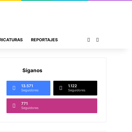
Publicación al azar
Buscar por
RICATURAS
REPORTAJES
Síganos
13.571
1.122
Seguidores
Seguidores
771
Seguidores