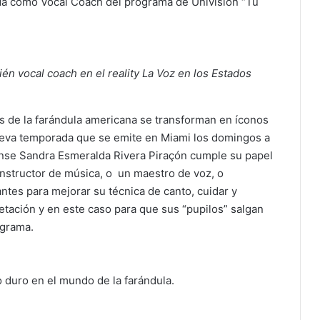
ada como Vocal Coach del programa de Univisión “Tu
én vocal coach en el reality La Voz en los Estados
as de la farándula americana se transforman en íconos
ueva temporada que se emite en Miami los domingos a
cense Sandra Esmeralda Rivera Piraçón cumple su papel
instructor de música, o un maestro de voz, o
ntes para mejorar su técnica de canto, cuidar y
retación y en este caso para que sus “pupilos” salgan
ograma.
 duro en el mundo de la farándula.