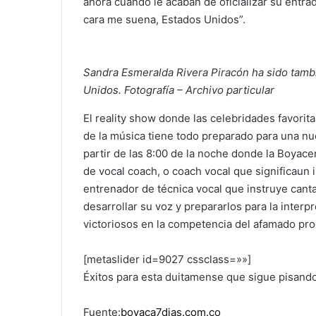
ahora cuando le acaban de oficializar su entr
cara me suena, Estados Unidos”.
Sandra Esmeralda Rivera Piracón ha sido tambi
Unidos. Fotografía – Archivo particular
El reality show donde las celebridades favorit
de la música tiene todo preparado para una n
partir de las 8:00 de la noche donde la Boya
de vocal coach, o coach vocal que significaun 
entrenador de técnica vocal que instruye canta
desarrollar su voz y prepararlos para la interp
victoriosos en la competencia del afamado pr
[metaslider id=9027 cssclass=»»]
Éxitos para esta duitamense que sigue pisando
Fuente:
boyaca7dias.com.co