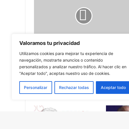
los
países
con
mayores
pérdidas
por
multinacionales
Valoramos tu privacidad
que
Estos son los países con mayores
no
Utilizamos cookies para mejorar tu experiencia de
pérdidas por multinacionales que no
pagan
pagan impuestos en América Latina
navegación, mostrarte anuncios o contenido
impuestos
personalizados y analizar nuestro tráfico. Al hacer clic en
en
"Aceptar todo", aceptas nuestro uso de cookies.
América
Latina
Personalizar
Rechazar todas
Aceptar todo
Publicaciones relacionadas