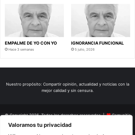
EMPALME DE YO CON YO
IGNORANCIA FUNCIONAL
Hace 3 semanas
5 julio, 2026
Nuestro propósito: Compartir opinión, actualidad y noticias con la
mejor calidad y sin censura.
© Copyright 2026, Todos los derechos reservados |
Comunitic
Valoramos tu privacidad
SAS BIC
Nit 901228106
Home
Actualidad
Variedades
Opinion
Turismo
Deportes