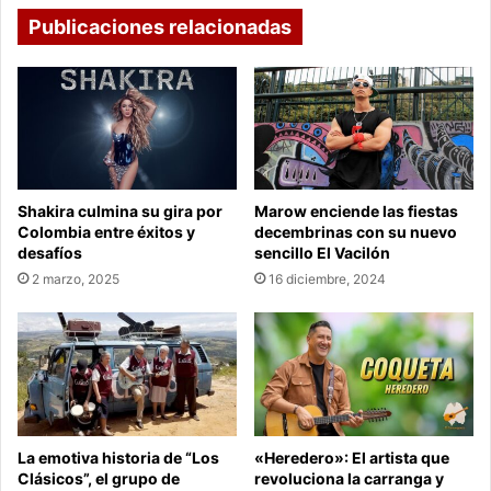
última
Publicaciones relacionadas
década
Shakira culmina su gira por
Marow enciende las fiestas
Colombia entre éxitos y
decembrinas con su nuevo
desafíos
sencillo El Vacilón
2 marzo, 2025
16 diciembre, 2024
La emotiva historia de “Los
«Heredero»: El artista que
Clásicos”, el grupo de
revoluciona la carranga y