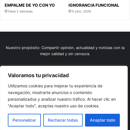
EMPALME DE YO CON YO
IGNORANCIA FUNCIONAL
Hace 2 semanas
5 julio, 2026
Nuestro propósito: Compartir opinión, actualidad y noticias con la
mejor calidad y sin censura.
Valoramos tu privacidad
© Copyright 2026, Todos los derechos reservados |
Comunitic
Utilizamos cookies para mejorar tu experiencia de
SAS BIC
Nit 901228106
navegación, mostrarte anuncios o contenido
Home
Actualidad
Variedades
Opinion
Turismo
Deportes
personalizados y analizar nuestro tráfico. Al hacer clic en
El Tinteadero
Caricaturas
Reportajes
"Aceptar todo", aceptas nuestro uso de cookies.
Facebook
YouTube
Instagram
Personalizar
Rechazar todas
Aceptar todo