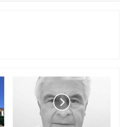
TRUMP
NO
HA
MOSTRADO
LAS
ACTAS