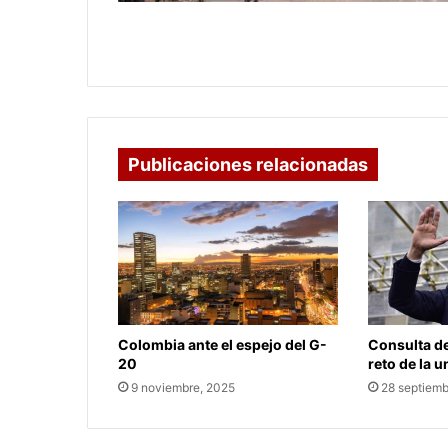
Preocupación en Boyacá por recorte
presupuestal para 2025
Publicaciones relacionadas
Colombia ante el espejo del G-
Consulta de
20
reto de la 
9 noviembre, 2025
28 septiemb