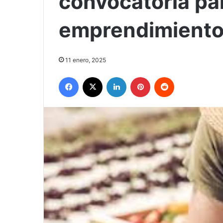
convocatoria pa
emprendimiento
11 enero, 2025
Facebook
X
LinkedIn
Pinterest
Reddit