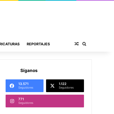
Publicación al aza
Buscar por
RICATURAS
REPORTAJES
Síganos
13.571
1.122
Seguidores
Seguidores
771
Seguidores