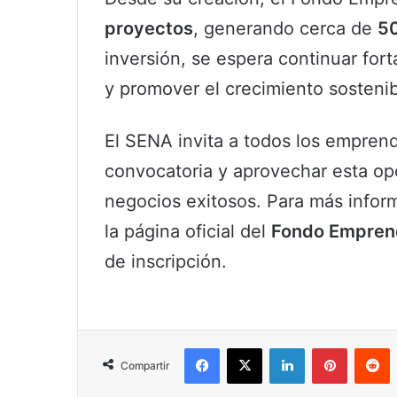
proyectos
, generando cerca de
50
inversión, se espera continuar for
y promover el crecimiento sosten
El SENA invita a todos los empren
convocatoria y aprovechar esta op
negocios exitosos. Para más infor
la página oficial del
Fondo Empren
de inscripción.
Facebook
X
LinkedIn
Pinterest
R
Compartir