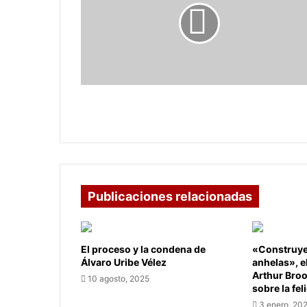
en
varías
vías
de
Boyacá
Lluvias dejan afectaciones en varías
vías de Boyacá
Publicaciones relacionadas
El proceso y la condena de
«Construye 
Álvaro Uribe Vélez
anhelas», e
Arthur Bro
10 agosto, 2025
sobre la fel
3 enero, 20