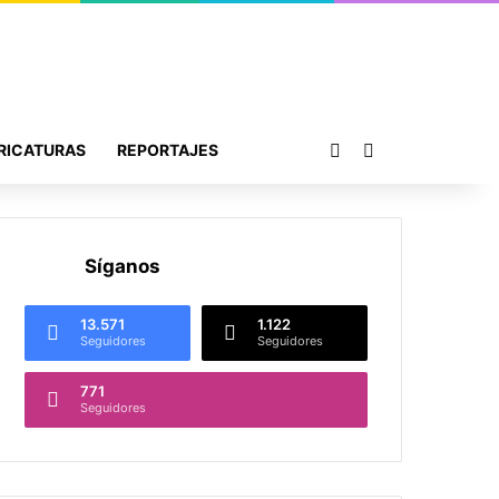
Publicación al azar
Buscar por
RICATURAS
REPORTAJES
Síganos
13.571
1.122
Seguidores
Seguidores
771
Seguidores