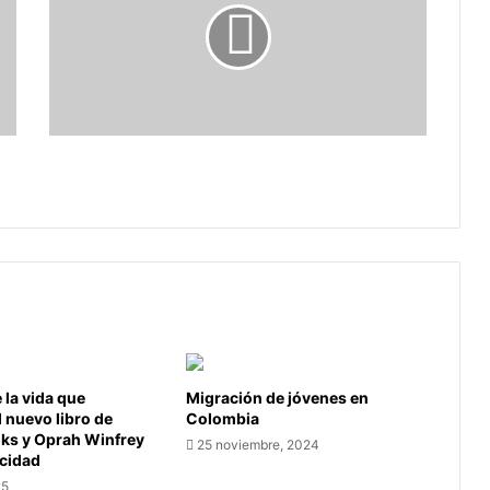
creerle
?
? A quien creerle ?
la vida que
Migración de jóvenes en
l nuevo libro de
Colombia
oks y Oprah Winfrey
25 noviembre, 2024
icidad
25