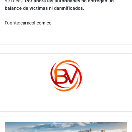
de rocas.
Por ahora las autoridades no entregan un
balance de víctimas ni damnificados.
Fuente:
caracol.com.co
c1561270
Los
países