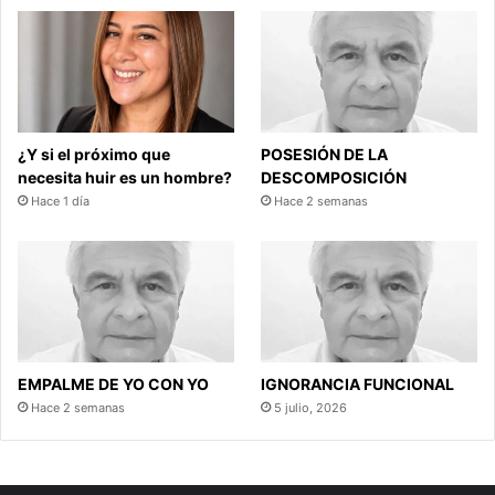
¿Y si el próximo que
POSESIÓN DE LA
necesita huir es un hombre?
DESCOMPOSICIÓN
Hace 1 día
Hace 2 semanas
EMPALME DE YO CON YO
IGNORANCIA FUNCIONAL
Hace 2 semanas
5 julio, 2026