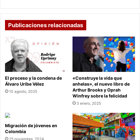
área
protegida
Publicaciones relacionadas
El proceso y la condena de
«Construye la vida que
Álvaro Uribe Vélez
anhelas», el nuevo libro de
Arthur Brooks y Oprah
10 agosto, 2025
Winfrey sobre la felicidad
3 enero, 2025
Migración de jóvenes en
Colombia
25 noviembre, 2024