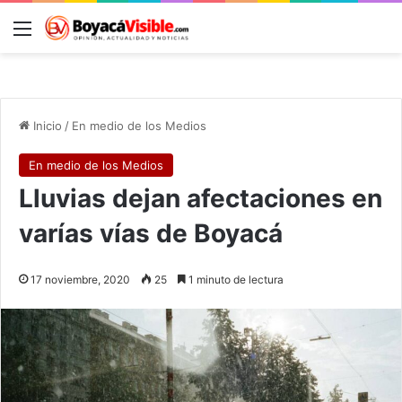
Menú
B
Inicio
/
En medio de los Medios
En medio de los Medios
Lluvias dejan afectaciones en
varías vías de Boyacá
17 noviembre, 2020
25
1 minuto de lectura