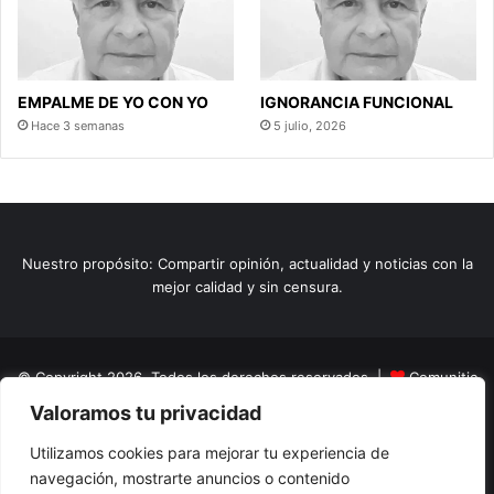
EMPALME DE YO CON YO
IGNORANCIA FUNCIONAL
Hace 3 semanas
5 julio, 2026
Nuestro propósito: Compartir opinión, actualidad y noticias con la
mejor calidad y sin censura.
© Copyright 2026, Todos los derechos reservados |
Comunitic
Valoramos tu privacidad
SAS BIC
Nit 901228106
Home
Actualidad
Variedades
Opinion
Turismo
Deportes
Utilizamos cookies para mejorar tu experiencia de
navegación, mostrarte anuncios o contenido
El Tinteadero
Caricaturas
Reportajes