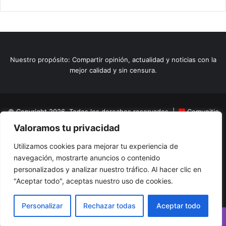
Nuestro propósito: Compartir opinión, actualidad y noticias con la
mejor calidad y sin censura.
© Copyright 2026, Todos los derechos reservados |
Comunitic
Valoramos tu privacidad
SAS BIC
Nit 901228106
Home
Actualidad
Variedades
Opinion
Turismo
Deportes
Utilizamos cookies para mejorar tu experiencia de
navegación, mostrarte anuncios o contenido
El Tinteadero
Caricaturas
Reportajes
personalizados y analizar nuestro tráfico. Al hacer clic en
"Aceptar todo", aceptas nuestro uso de cookies.
Facebook
YouTube
Instagram
Personalizar
Rechazar todas
Aceptar todo