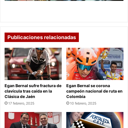
asistentes
bailaron
Salsa al Parque 2024, más de 100 mil asistentes
bailaron
Publicaciones relacionadas
Egan Bernal sufre fractura de
Egan Bernal se corona
clavícula tras caída en la
campeón nacional de ruta en
Clásica de Jaén
Colombia
17 febrero, 2025
10 febrero, 2025